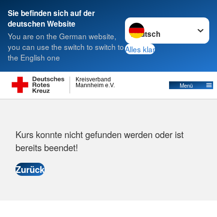
Sie befinden sich auf der
Sprache wechseln zu
deutschen Website
Suche
You are on the German website,
you can use the switch to switch to
Alles klar
the English one
Kreisverband
Menü
Mannheim e.V.
Fehlermeldung
Kurs konnte nicht gefunden werden oder ist
bereits beendet!