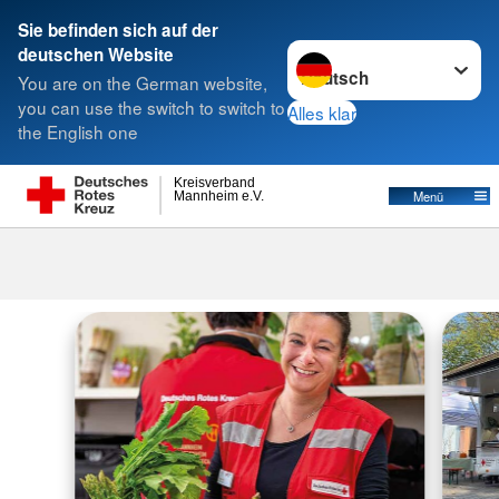
Sie befinden sich auf der
Sprache wechseln zu
deutschen Website
Suche
You are on the German website,
you can use the switch to switch to
Alles klar
the English one
Kreisverband
Menü
Mannheim e.V.
Tafel