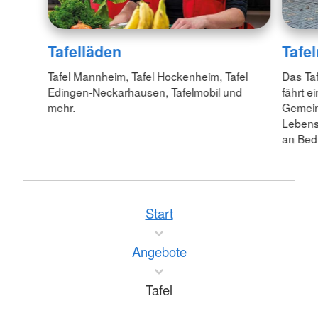
Tafelläden
Tafe
Tafel Mannheim, Tafel Hockenheim, Tafel
Das Ta
Edingen-Neckarhausen, Tafelmobil und
fährt e
mehr.
Gemein
Lebens
an Bedü
Start
Angebote
Tafel