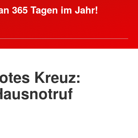
an 365 Tagen im Jahr!
otes Kreuz:
Hausnotruf