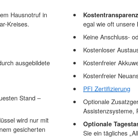
rem Hausnotruf in
Kostentransparenz
r-Kreises.
egal wie oft unser
Keine Anschluss- o
Kostenloser Austau
urch ausgebildete
Kostenfreier Akkuw
Kostenfreier Neuan
PFI Zertifizierung
euesten Stand –
Optionale Zusatzger
Assistenzsysteme,
üssel wird nur mit
Optionale Tagesta
inem gesicherten
Sie ein tägliches „A