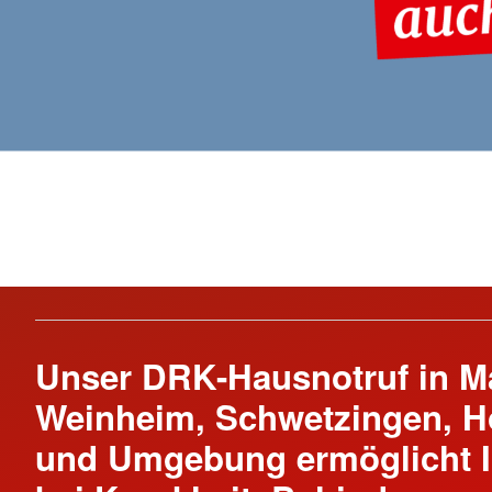
Fachpersonal in Prax
Küchenteam
Reanimationstrainin
Rettungsdienst
Rettungshundestaffel
Sanitätsdienst
Unser DRK-Hausnotruf in M
Weinheim, Schwetzingen, 
und Umgebung ermöglicht Ih