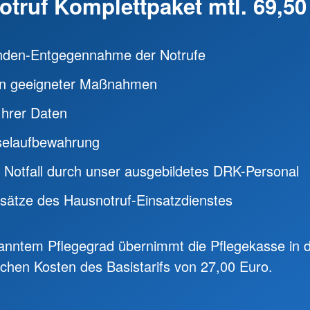
truf Komplettpaket mtl. 69,50
nden-Entgegennahme der Notrufe
ten geeigneter Maßnahmen
Ihrer Daten
selaufbewahrung
m Notfall durch unser ausgebildetes DRK-Personal
nsätze des Hausnotruf-Einsatzdienstes
anntem Pflegegrad übernimmt die Pflegekasse in 
ichen Kosten des Basistarifs von 27,00 Euro.