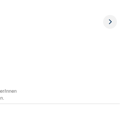
er/innen
n.