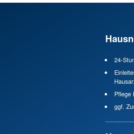
Hausno
24-Stu
Einleit
Hausarz
Pflege 
ggf. Zu