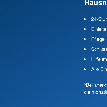
Hausno
24-Stu
Einlei
Pflege 
Schlüs
Hilfe i
Alle Ei
*Bei anerk
die monatl