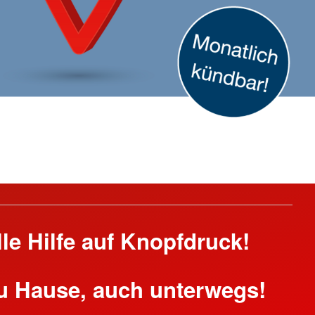
Tafel
Tafelläden
Tafelmobil
lle Hilfe auf Knopfdruck!
zu Hause, auch unterwegs!