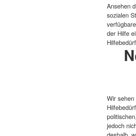
Ansehen de
sozialen S
verfügbare
der Hilfe e
Hilfebedürf
N
Wir sehen 
Hilfebedür
politische
jedoch nic
deshalb, w