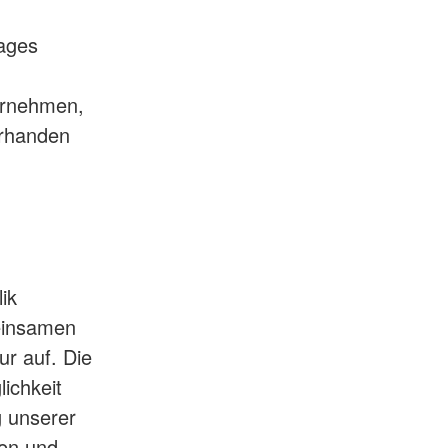
rages
ernehmen,
orhanden
ik
meinsamen
ur auf. Die
ichkeit
g unserer
en und