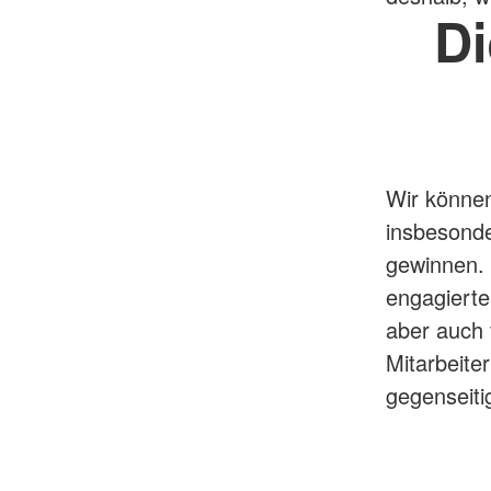
D
Wir können
insbesonder
gewinnen. 
engagierte
aber auch 
Mitarbeite
gegenseiti