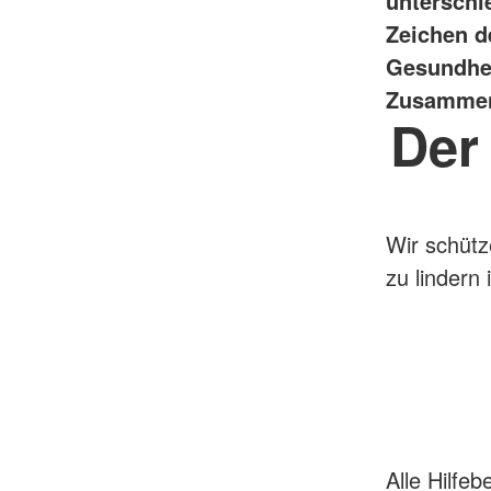
unterschi
Fachpersonal in Prax
Küchenteam
Reanimationstrainin
Zeichen d
Rettungsdienst
Gesundhei
Rettungshundestaffel
Sanitätsdienst
Zusammenl
Der
Wir schütz
zu lindern i
Alle Hilfe