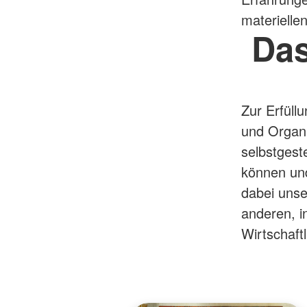
materielle
Das
Zur Erfüll
und Organi
selbstgest
können und
dabei unse
anderen, i
Wirtschaft