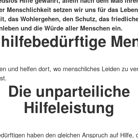
edslos Hilfe gewährt, allein nach dem Maß ihre
is und Klinik
Migration und Integration
Vorschulprogramm Ich kann helfen
g
er Menschlichkeit setzen wir uns für das Leben
Beratung
t, das Wohlergehen, den Schutz, das friedlich
Integration in den Gemeinden
eben und die Würde aller Menschen ein.
Suchdienst
 hilfebedürftige Me
Wohnungslosenarbeit
Youngster
en und helfen dort, wo menschliches Leiden zu ve
st.
Die unparteiliche
Hilfeleistung
bedürftigen haben den gleichen Anspruch auf Hilfe,