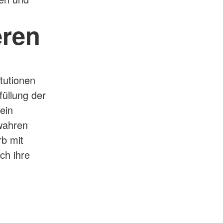
eren
itutionen
füllung der
ein
wahren
rb mit
ch ihre