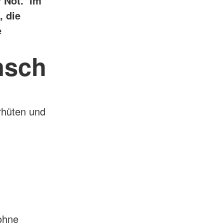
r Not. Im
Tafel
, die
Tafelläden
e
Tafelmobil
nsch
rhüten und
 ohne