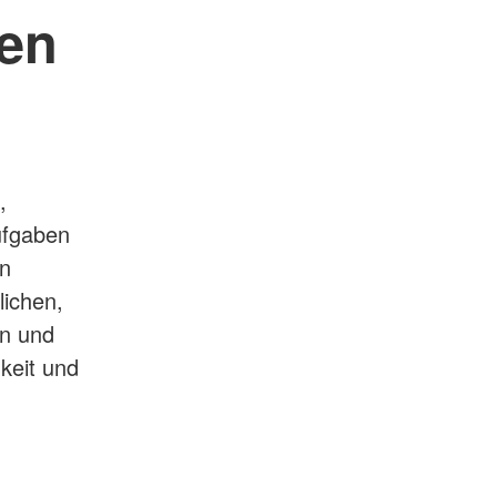
en
,
Aufgaben
on
lichen,
en und
keit und