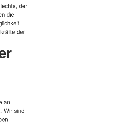
lechts, der
en die
lichkeit
ekräfte der
er
e an
. Wir sind
ben