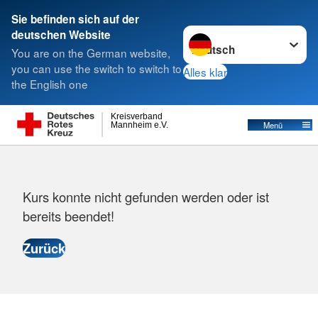
Sie befinden sich auf der
Sprache wechseln zu
deutschen Website
Suche
You are on the German website,
you can use the switch to switch to
Alles klar
the English one
Kreisverband
Menü
Mannheim e.V.
Fehlermeldung
Kurs konnte nicht gefunden werden oder ist
bereits beendet!