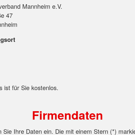
is und Klinik
Migration und Integration
verband Mannheim e.V.
Vorschulprogramm Ich kann helfen
g
ße 47
Beratung
Integration in den Gemeinden
nnheim
Suchdienst
Wohnungslosenarbeit
gsort
Youngster
 ist für Sie kostenlos.
Firmendaten
n Sie Ihre Daten ein. Die mit einem Stern (
*
) marki