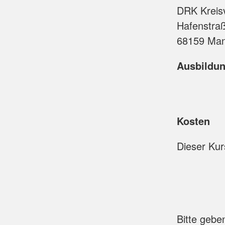
Fachpersonal in Prax
Küchenteam
DRK Kreis
Reanimationstrainin
Rettungsdienst
Hafenstra
Rettungshundestaffel
68159 Ma
Sanitätsdienst
Ausbildun
Kosten
Dieser Kurs
Bitte gebe