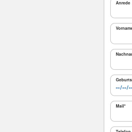
Anrede
Vornam
Nachna
Geburts
Mail
*
Telefon