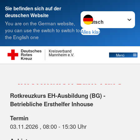
Sie befinden sich auf der
Sprache wechseln zu
deutschen Website
Suche
You are on the German website,
you can use the switch to switch to
Alles klar
the English one
Kreisverband
Menü
Mannheim e.V.
Information zum Kurs
Rotkreuzkurs EH-Ausbildung (BG) -
Betriebliche Ersthelfer Inhouse
Termin
03.11.2026 , 08:00 - 15:30 Uhr