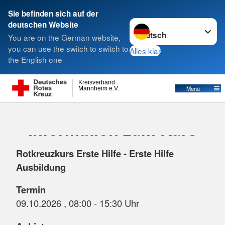
Sie befinden sich auf der
Sprache wechseln zu
deutschen Website
Suche
You are on the German website,
you can use the switch to switch to
Alles klar
the English one
Kreisverband
Menü
Mannheim e.V.
Information zum Kurs
Rotkreuzkurs Erste Hilfe - Erste Hilfe
Ausbildung
Termin
09.10.2026 , 08:00 - 15:30 Uhr