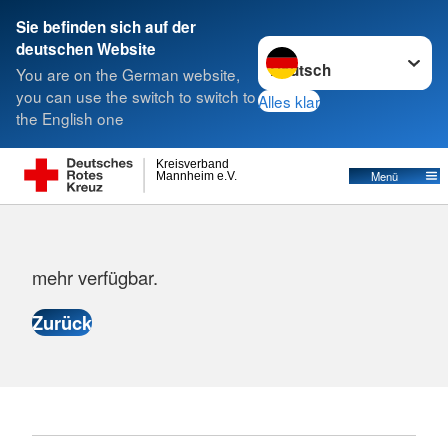
Sie befinden sich auf der
Sprache wechseln zu
deutschen Website
Suche
You are on the German website,
you can use the switch to switch to
Alles klar
the English one
Kreisverband
Menü
Mannheim e.V.
Es tut uns Leid, es sind keine freien Plätze
mehr verfügbar.