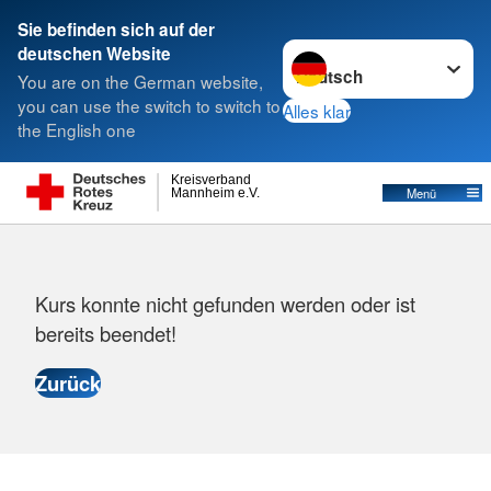
Sie befinden sich auf der
Sprache wechseln zu
deutschen Website
Suche
You are on the German website,
you can use the switch to switch to
Alles klar
the English one
Kreisverband
Menü
Mannheim e.V.
Fehlermeldung
Kurs konnte nicht gefunden werden oder ist
bereits beendet!