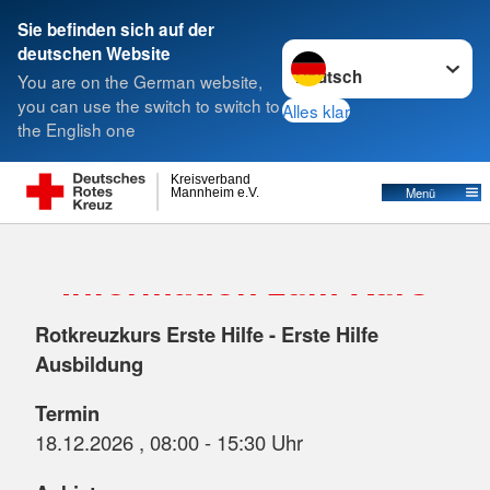
Sie befinden sich auf der
Sprache wechseln zu
deutschen Website
Suche
You are on the German website,
you can use the switch to switch to
Alles klar
the English one
Kreisverband
Menü
Mannheim e.V.
Information zum Kurs
Rotkreuzkurs Erste Hilfe - Erste Hilfe
Ausbildung
Termin
18.12.2026 , 08:00 - 15:30 Uhr