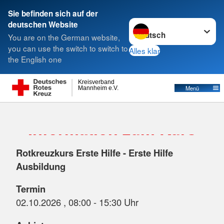
Sie befinden sich auf der
Sprache wechseln zu
deutschen Website
Suche
You are on the German website,
you can use the switch to switch to
Alles klar
the English one
Kreisverband
Menü
Mannheim e.V.
Information zum Kurs
Rotkreuzkurs Erste Hilfe - Erste Hilfe
Ausbildung
Termin
02.10.2026 , 08:00 - 15:30 Uhr