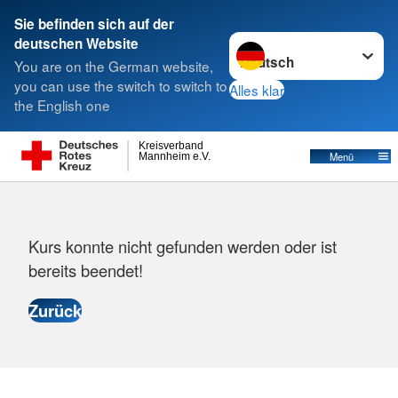
Sie befinden sich auf der
Sprache wechseln zu
deutschen Website
Suche
You are on the German website,
you can use the switch to switch to
Alles klar
the English one
Kreisverband
Menü
Mannheim e.V.
Fehlermeldung
Kurs konnte nicht gefunden werden oder ist
bereits beendet!