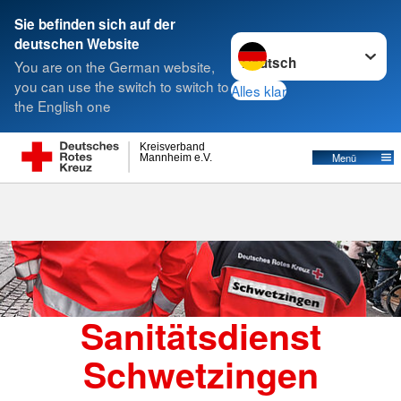
Sie befinden sich auf der
Sprache wechseln zu
deutschen Website
Suche
You are on the German website,
you can use the switch to switch to
Alles klar
the English one
Kreisverband
Menü
Mannheim e.V.
Sanitätsdienst
Schwetzingen