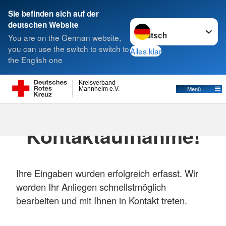
Sie befinden sich auf der
Sprache wechseln zu
deutschen Website
Suche
You are on the German website,
you can use the switch to switch to
Alles klar
the English one
Kreisverband
Menü
Mannheim e.V.
Vielen Dank für Ihre
Kontaktaufnahme!
Ihre Eingaben wurden erfolgreich erfasst. Wir
werden Ihr Anliegen schnellstmöglich
bearbeiten und mit Ihnen in Kontakt treten.