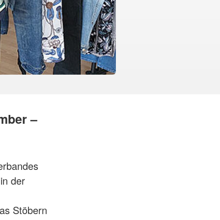
ember –
erbandes
in der
das Stöbern