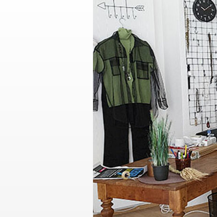
Fachpersonal in Prax
Küchenteam
Reanimationstrainin
Rettungsdienst
Rettungshundestaffel
Sanitätsdienst