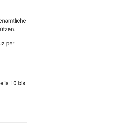
enamtliche
tützen.
uz per
ils 10 bis