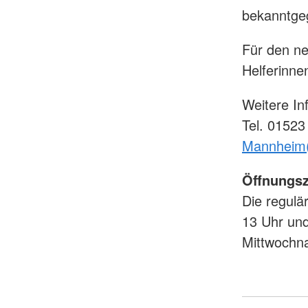
bekanntge
Für den n
Helferinne
Weitere In
Tel. 0152
Mannheim(
Öffnungsz
Die regulä
13 Uhr und
Mittwochna