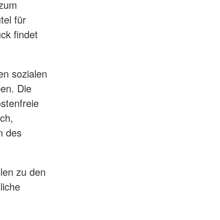
 zum
el für
ck findet
en sozialen
en. Die
stenfreie
ch,
n des
llen zu den
liche