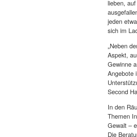
lieben, au
ausgefalle
jeden etwa
sich im La
„Neben dem
Aspekt, au
Gewinne au
Angebote i
Unterstütz
Second Ha
In den Räu
Themen Int
Gewalt – e
Die Berat