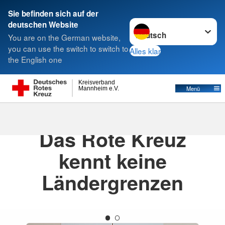
Sie befinden sich auf der
Sprache wechseln zu
deutschen Website
Suche
You are on the German website,
you can use the switch to switch to
Alles klar
the English one
Kreisverband
Menü
Mannheim e.V.
11.09.2025
· Aktuelles
Das Rote Kreuz
kennt keine
Ländergrenzen