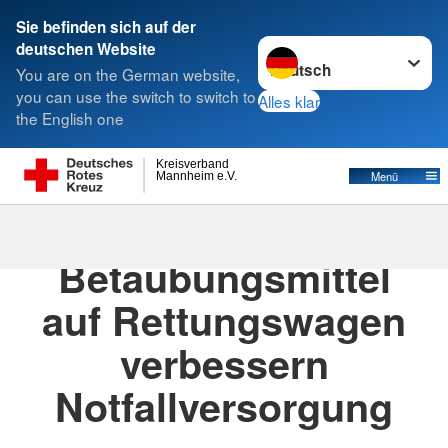
Sie befinden sich auf der
Sprache wechseln zu
deutschen Website
Suche
You are on the German website,
you can use the switch to switch to
Alles klar
the English one
Kreisverband
Menü
Mannheim e.V.
05.08.2025
· Aktuelles
Betäubungsmittel
auf Rettungswagen
verbessern
Notfallversorgung