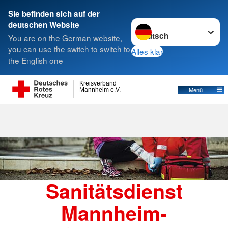
Sie befinden sich auf der
Sprache wechseln zu
deutschen Website
Suche
You are on the German website,
you can use the switch to switch to
Alles klar
the English one
Kreisverband
Menü
Mannheim e.V.
Sanitätsdienst
Mannheim-