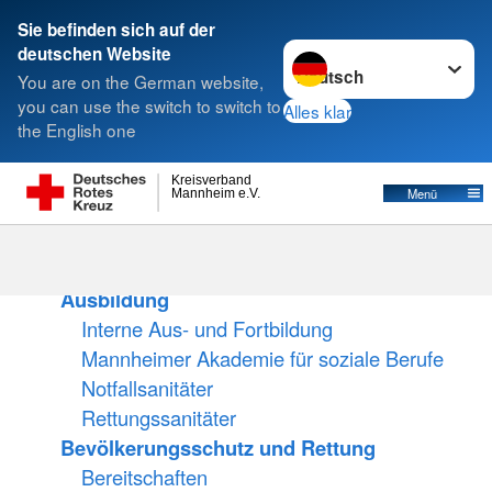
Sie befinden sich auf der
Sprache wechseln zu
deutschen Website
Suche
You are on the German website,
you can use the switch to switch to
Alles klar
the English one
Kreisverband
Menü
Mannheim e.V.
Start
Angebote
Ausbildung
Interne Aus- und Fortbildung
Mannheimer Akademie für soziale Berufe
Notfallsanitäter
Rettungssanitäter
Bevölkerungsschutz und Rettung
Bereitschaften