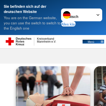
Sie befinden sich auf der
Sprache wechseln zu
deutschen Website
Suche
You are on the German website,
you can use the switch to switch to
Alles klar
the English one
Kreisverband
Menü
Mannheim e.V.
Erste Hilfe Kurse