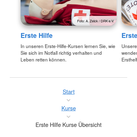
Foto: A. Zelck / DRK e.V.
Erste Hilfe
Erste
In unseren Erste-Hilfe-Kursen lernen Sie, wie
Unsere 
Sie sich im Notfall richtig verhalten und
wenden 
Leben retten können.
Ersthelf
Start
Kurse
Erste Hilfe Kurse Übersicht