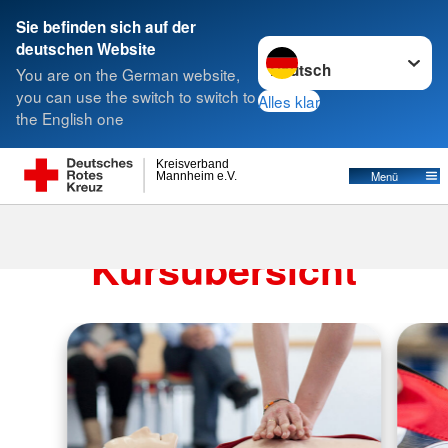
Sie befinden sich auf der
Sprache wechseln zu
deutschen Website
Suche
You are on the German website,
you can use the switch to switch to
Alles klar
the English one
Kreisverband
Menü
Mannheim e.V.
Erste Hilfe
Kursübersicht