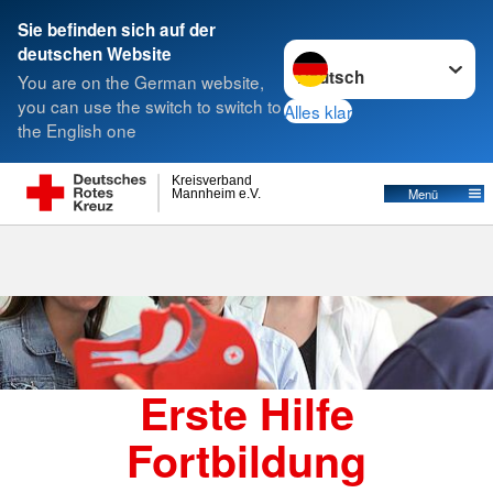
Sie befinden sich auf der
Sprache wechseln zu
deutschen Website
Suche
You are on the German website,
you can use the switch to switch to
Alles klar
the English one
Erste Hilfe Fortbildung
Kreisverband
Menü
Mannheim e.V.
Erste Hilfe
Fortbildung