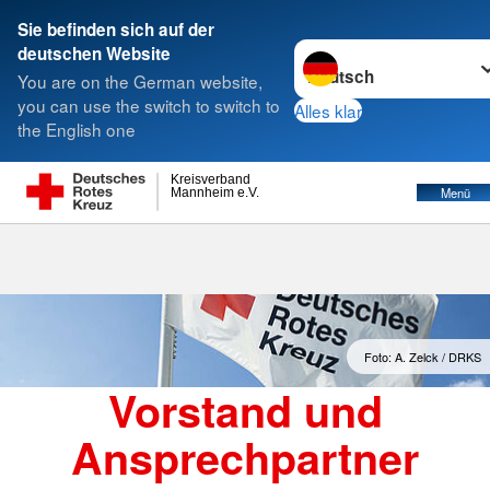
Sie befinden sich auf der
Sprache wechseln zu
deutschen Website
Suche
You are on the German website,
you can use the switch to switch to
Alles klar
the English one
Kreisverband
Menü
Mannheim e.V.
Foto: A. Zelck / DRKS
Vorstand und
Ansprechpartner