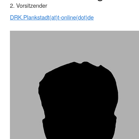
2. Vorsitzender
DRK.Plankstadt(at)t-online(dot)de