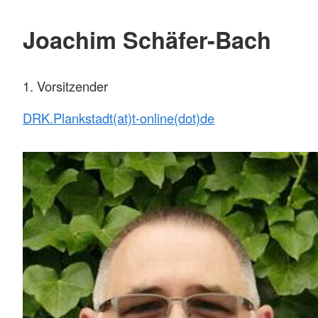
Joachim Schäfer-Bach
1. Vorsitzender
DRK.Plankstadt(at)t-online(dot)de