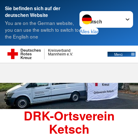
Sie befinden sich auf der
Sprache wechseln zu
deutschen Website
Suche
You are on the German website,
you can use the switch to switch to
Alles klar
the English one
Kreisverband
Menü
Mannheim e.V.
DRK-Ortsverein
Ketsch