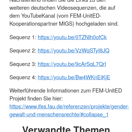
weiteren deutschen Videosequenzen, die auf
dem YouTubeKanal (vom FEM-UnitED-
Kooperationspartner MIGS) hochgeladen sind.
Sequenz 1:
https://youtu.be/0TZNlh0ofCk
Sequenz 2:
https://youtu.be/VzWqSTyI8JQ
Sequenz 3:
https://youtu.be/9cArSqL7QrI
Sequenz 4:
https://youtu.be/Bw4WKnEiKjE
Weiterführende Informationen zum FEM-UnitED
Projekt finden Sie hier:
https://www.ifes.fau.de/referenzen/projekte/gender-
gewalt-und-menschensrechte/#collapse_1
Verwandte Themen