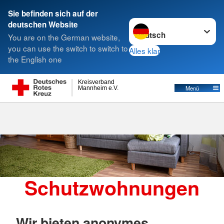
Sie befinden sich auf der
Sprache wechseln zu
deutschen Website
Suche
You are on the German website,
you can use the switch to switch to
Alles klar
the English one
Schutzwohnungen
Kreisverband
Menü
Mannheim e.V.
Schutzwohnungen
Wir bieten anonymes