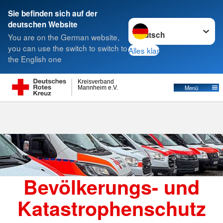
Sie befinden sich auf der
Sprache wechseln zu
deutschen Website
Suche
You are on the German website,
you can use the switch to switch to
Alles klar
the English one
Katastrophenschutz
Kreisverband
Menü
Mannheim e.V.
Bevölkerungs- und
Katastrophenschutz