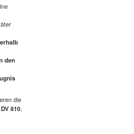
ine
täter
erhalb
n den
ugnis
eren die
 DV 810
,