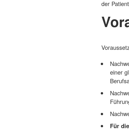
der Patien
Vor
Voraussetz
Nachwe
einer g
Berufsa
Nachwei
Führung
Nachwei
Für di