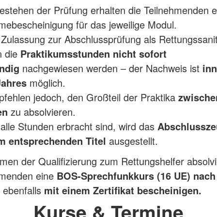
estehen der Prüfung erhalten die Teilnehmenden e
mebescheinigung für das jeweilige Modul.
 Zulassung zur Abschlussprüfung als Rettungssani
 die
Praktikumsstunden nicht sofort
ändig
nachgewiesen werden – der Nachweis ist
inn
Jahres
möglich.
fehlen jedoch, den Großteil der Praktika
zwische
en
zu absolvieren.
alle Stunden erbracht sind, wird das
Abschlussze
m entsprechenden Titel
ausgestellt.
en der Qualifizierung zum Rettungshelfer absolvi
hmenden eine
BOS-Sprechfunkkurs (16 UE) nach
 ebenfalls
mit einem Zertifikat bescheinigen.
Kurse & Termine