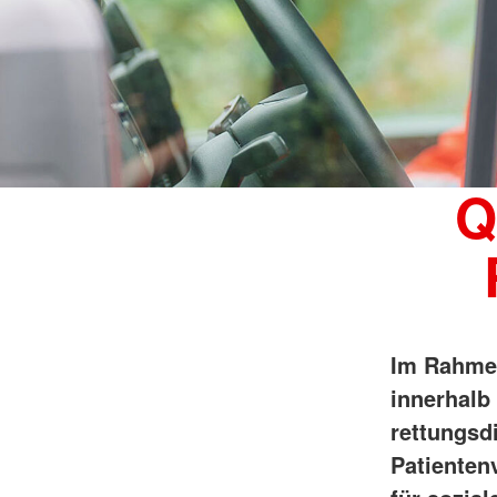
Fachpersonal in Prax
Küchenteam
Reanimationstrainin
Rettungsdienst
Rettungshundestaffel
Sanitätsdienst
Q
Im Rahmen
innerhalb
rettungsd
Patienten