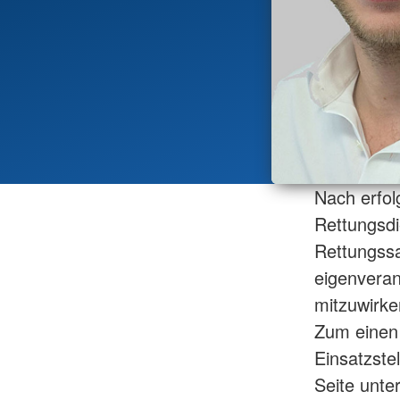
Nach erfol
Rettungsdi
Rettungssa
eigenveran
mitzuwirken
Zum einen 
Einsatzste
Seite unte