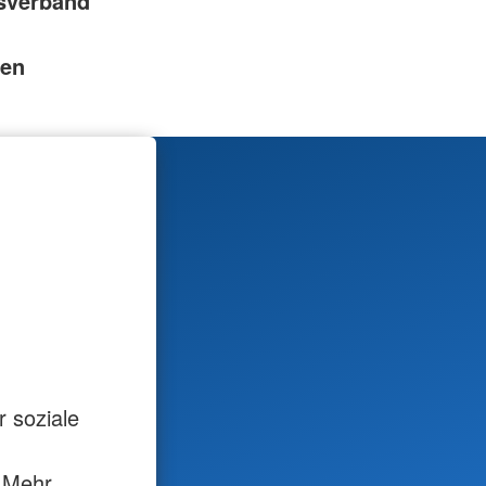
isverband
nen
 soziale
& Mehr