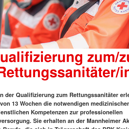
is und Klinik
Migration und Integration
Vorschulprogramm Ich kann helfen
g
Beratung
Integration in den Gemeinden
Suchdienst
Wohnungslosenarbeit
Youngster
ualifizierung zum/z
Rettungssanitäter/i
 der Qualifizierung zum Rettungssanitäter erl
 von 13 Wochen die notwendigen medizinische
ienstlichen Kompetenzen zur professionellen
versorgung. Sie erhalten an der Mannheimer A