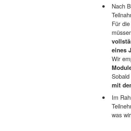
Nach B
Teilnah
Für die
müssen
vollst
eines 
Wir emp
Modul
Sobald 
mit de
Im Rahm
Teilne
was wir