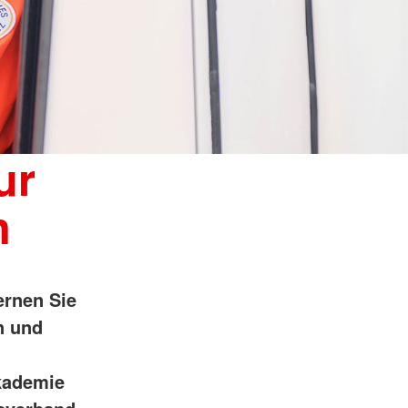
Tafel
Tafelläden
Tafelmobil
ur
n
ernen Sie
n und
kademie