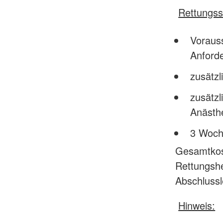
Rettungss
Vorauss
Anford
zusätzl
zusätzl
Anästhe
3 Woch
Gesamtkost
Rettungshe
Abschlussl
Hinweis: