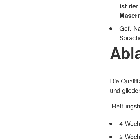
ist de
Masern
Ggf. N
Sprach
Abl
Die Qualif
und glieder
Rettungsh
4 Woch
2 Woch