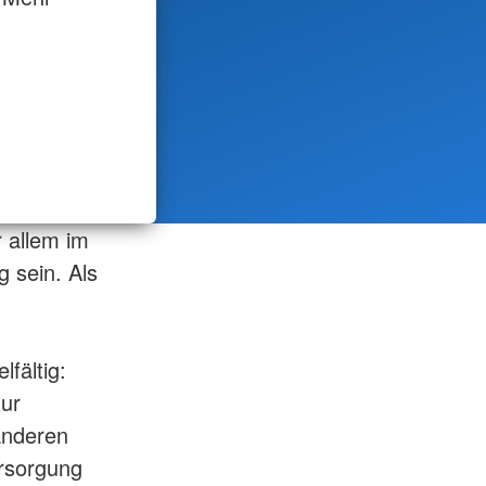
 allem im
 sein. Als
lfältig:
zur
anderen
ersorgung