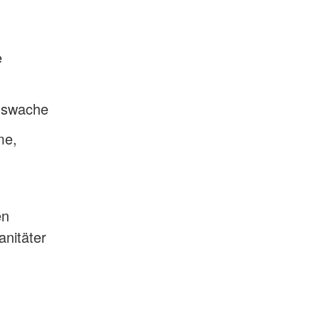
e
ngswache
me,
)
en
anitäter