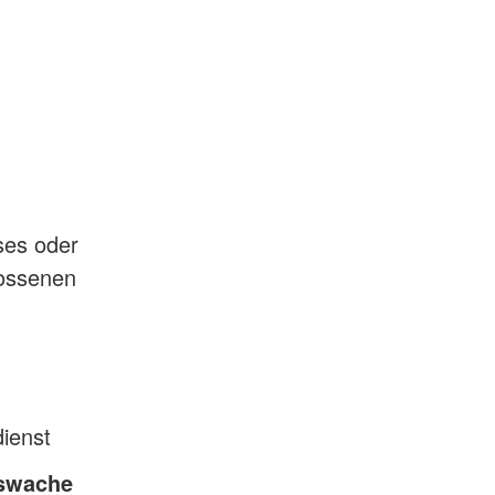
ses oder
lossenen
ienst
gswache