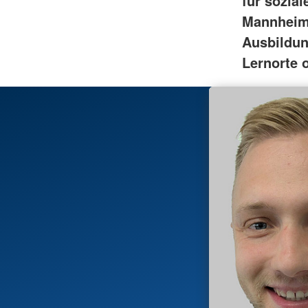
für sozia
Mannheim e
Ausbildun
Lernorte o